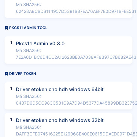
Mã SHA256:
62428A8CBDB114957D5381B87EA76AEF7E0D971BFEE531
PKCS11 ADMIN TOOL
1.
Pkcs11 Admin v0.3.0
Mã SHA256:
7E2A0D1BC6D4CC2A12628BE0A7038AF8397C7B682AE43
DRIVER TOKEN
1.
Driver etoken cho hdh windows 64bit
Mã SHA256:
0487D6D5CC983C581C9A7D94D5377DA45899DB323752
1.
Driver etoken cho hdh windows 32bit
Mã SHA256:
DAFF3CFB074516225E12606CE400E0615DDAED0971D48