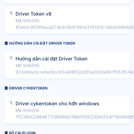
1.
Driver Token v8
Mã SHA256:
85aba12674feaca573bdc0b910e1b3181d1fc1a6dd3894b5
HƯỚNG DẪN CÀI ĐẶT DRIVER TOKEN
1.
Hướng dẫn cài đặt Driver Token
Mã SHA256:
9332efea3ccefad3cc63c4d9f22d255a20d2e967f552f074c
DRIVER CYKENTOKEN
1.
Driver cykentoken cho hđh windows
Mã SHA256:
7FC1B0C098A617CB69B407ABEFE9E23D65F24F760B998
BỘ CÀI PLUGIN