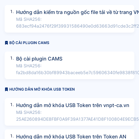
1.
Hướng dẫn kiểm tra nguồn gốc file tải về từ trang 
Mã SHA256:
683ecf94a2476f29f39931586490e0d63663d91cde3c2ff
BỘ CÀI PLUGIN CAMS
1.
Bộ cài plugin CAMS
Mã SHA256:
fa2bd8da16b30bf89943baceeb5e7c59606340fe9838f81
HƯỚNG DẪN MỞ KHÓA USB TOKEN
1.
Hướng dẫn mở khóa USB Token trên vnpt-ca.vn
Mã SHA256:
25AE260894DE8FBF0A9F39A1377AE41D8F100804E9ECB
1.
Hướng dẫn mở khóa USB Token trên Token AN