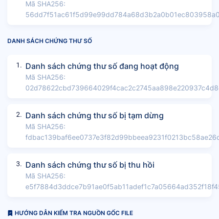
Mã SHA256:
56dd7f51ac61f5d99e99dd784a68d3b2a0b01ec803958a0
DANH SÁCH CHỨNG THƯ SỐ
1.
Danh sách chứng thư số đang hoạt động
Mã SHA256:
02d78622cbd739664029f4cac2c2745aa898e220937c4d8
2.
Danh sách chứng thư số bị tạm dừng
Mã SHA256:
fdbac139baf6ee0737e3f82d99bbeea9231f0213bc58ae26
3.
Danh sách chứng thư số bị thu hồi
Mã SHA256:
e5f7884d3ddce7b91ae0f5ab11adef1c7a05664ad352f18f
HƯỚNG DẪN KIỂM TRA NGUỒN GỐC FILE