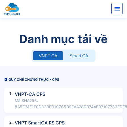
Danh mục tải về
VNPT CA
Smart CA
QUY CHẾ CHỨNG THỰC - CPS
1.
VNPT-CA CPS
Mã SHA256:
8A5C7AE1F0D83BFD197C5B9EAA28DB74AE97107783FDE
2.
VNPT SmartCA RS CPS