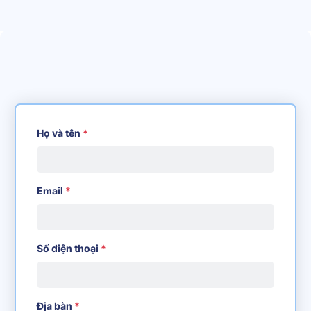
Họ và tên
*
Email
*
Số điện thoại
*
Địa bàn
*